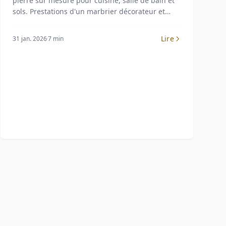
pierre sur mesure pour cuisine, salle de bain et
sols. Prestations d'un marbrier décorateur et
tarifs de 80 à 1 200 €/m².
Lire
31 jan. 2026
7 min