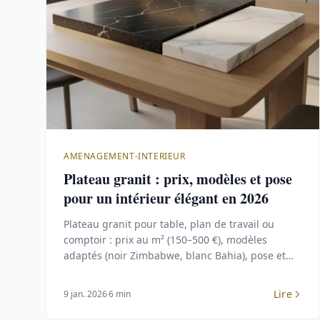
AMENAGEMENT-INTERIEUR
Plateau granit : prix, modèles et pose
pour un intérieur élégant en 2026
Plateau granit pour table, plan de travail ou
comptoir : prix au m² (150–500 €), modèles
adaptés (noir Zimbabwe, blanc Bahia), pose et
entretien pour un résultat durable.
Lire
9 jan. 2026
6 min